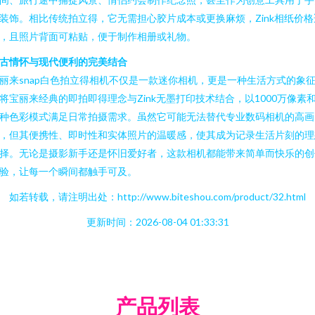
装饰。相比传统拍立得，它无需担心胶片成本或更换麻烦，Zink相纸价格
，且照片背面可粘贴，便于制作相册或礼物。
古情怀与现代便利的完美结合
丽来snap白色拍立得相机不仅是一款迷你相机，更是一种生活方式的象
将宝丽来经典的即拍即得理念与Zink无墨打印技术结合，以1000万像素
种色彩模式满足日常拍摄需求。虽然它可能无法替代专业数码相机的高画
，但其便携性、即时性和实体照片的温暖感，使其成为记录生活片刻的理
择。无论是摄影新手还是怀旧爱好者，这款相机都能带来简单而快乐的创
验，让每一个瞬间都触手可及。
如若转载，请注明出处：http://www.biteshou.com/product/32.html
更新时间：2026-08-04 01:33:31
产品列表