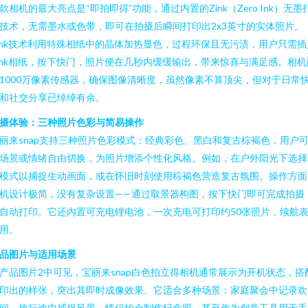
款相机的最大亮点是“即拍即得”功能，通过内置的Zink（Zero Ink）无墨
技术，无需墨水或色带，即可在拍摄后瞬间打印出2x3英寸的实体照片。
ink技术利用特殊相纸中的晶体加热显色，过程环保且无污渍，用户只需插
ink相纸，按下快门，照片便在几秒内缓缓输出，带来惊喜与满足感。相机
1000万像素传感器，确保图像清晰度，虽然像素不算顶尖，但对于日常
和社交分享已绰绰有余。
摄体验：三种照片色彩与简易操作
丽来snap支持三种照片色彩模式：经典彩色、黑白和复古棕褐色，用户
场景或情绪自由切换，为照片增添个性化风格。例如，在户外阳光下选择
模式以捕捉生动画面，或在怀旧时刻使用棕褐色营造复古氛围。操作方面
机设计极简，没有复杂设置——通过取景器构图，按下快门即可完成拍摄
自动打印。它还内置可充电锂电池，一次充电可打印约50张照片，续航
用。
品图片与适用场景
产品图片2中可见，宝丽来snap白色拍立得相机通常展示为开机状态，搭
印出的样张，突出其即时成像效果。它适合多种场景：家庭聚会中记录欢
间、旅行途中捕捉风景、情侣约会制作纪念照，甚至作为创意工具用于手