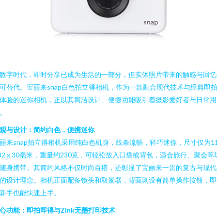
数字时代，即时分享已成为生活的一部分，但实体照片带来的触感与回忆
可替代。宝丽来snap白色拍立得相机，作为一款融合现代技术与经典即
体验的迷你相机，正以其简洁设计、便捷功能吸引着摄影爱好者与日常用
。
观与设计：简约白色，便携迷你
丽来snap拍立得相机采用纯白色机身，线条流畅，轻巧迷你，尺寸仅为11
 82 x 30毫米，重量约230克，可轻松放入口袋或背包，适合旅行、聚会等
随身携带。其简约风格不仅时尚百搭，还彰显了宝丽来一贯的复古与现代
的设计理念。相机正面配备镜头和取景器，背面则设有简单操作按钮，即
新手也能快速上手。
心功能：即拍即得与Zink无墨打印技术