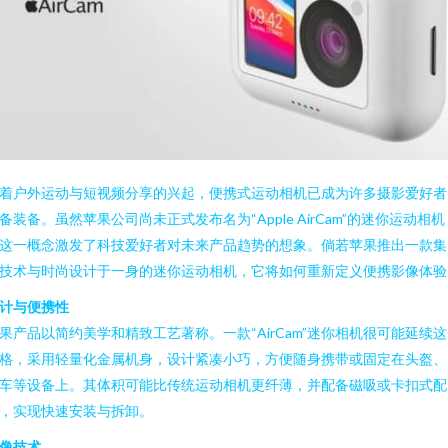
着户外运动与短视频分享的兴起，便携式运动相机已成为许多摄影爱好者
备装备。虽然苹果公司尚未正式发布名为“Apple AirCam”的迷你运动相机
这一概念激发了科技爱好者对未来产品趋势的想象。倘若苹果推出一款集
技术与时尚设计于一身的迷你运动相机，它将如何重新定义便携影像体验
计与便携性
果产品以简约美学和精致工艺著称。一款“AirCam”迷你相机很可能延续
格，采用轻量化金属机身，设计紧凑小巧，方便随身携带或固定在头盔、
车等设备上。其体积可能比传统运动相机更纤薄，并配备磁吸或卡扣式配
，实现快速安装与拆卸。
像技术