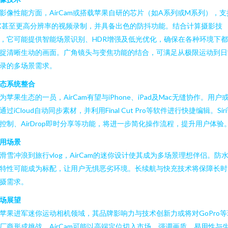
影像性能方面，AirCam或搭载苹果自研的芯片（如A系列或M系列），支
K甚至更高分辨率的视频录制，并具备出色的防抖功能。结合计算摄影技
，它可能提供智能场景识别、HDR增强及低光优化，确保在各种环境下
捉清晰生动的画面。广角镜头与变焦功能的结合，可满足从极限运动到日
录的多场景需求。
态系统整合
为苹果生态的一员，AirCam有望与iPhone、iPad及Mac无缝协作。用户
通过iCloud自动同步素材，并利用Final Cut Pro等软件进行快捷编辑。Sir
控制、AirDrop即时分享等功能，将进一步简化操作流程，提升用户体验
用场景
滑雪冲浪到旅行vlog，AirCam的迷你设计使其成为多场景理想伴侣。防
特性可能成为标配，让用户无惧恶劣环境。长续航与快充技术将保障长时
摄需求。
场展望
苹果进军迷你运动相机领域，其品牌影响力与技术创新力或将对GoPro等
厂商形成挑战。AirCam可能以高端定位切入市场，强调画质、易用性与