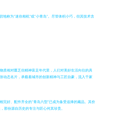
切地称为“迷你相机”或“小青岛”。尽管体积小巧，但其技术含
个物质相对匮乏但精神富足年代里，人们对美好生活向往的具
一张动态名片，承载着城市的创新精神与工匠自豪，流入千家
相完好、配件齐全的“青岛六型”已成为备受追捧的藏品。其价
天，那份源自历史的专注与匠心何其珍贵。