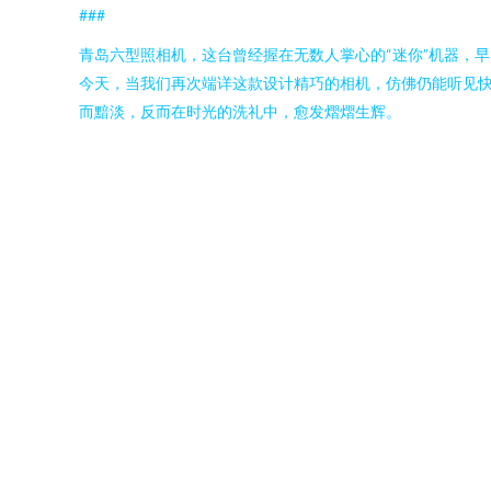
###
青岛六型照相机，这台曾经握在无数人掌心的“迷你”机器，
今天，当我们再次端详这款设计精巧的相机，仿佛仍能听见
而黯淡，反而在时光的洗礼中，愈发熠熠生辉。