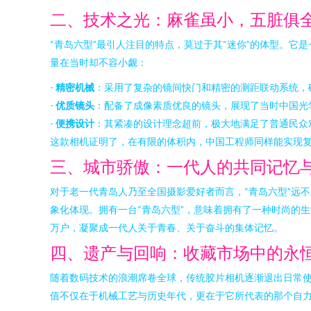
二、技术之光：麻雀虽小，五脏俱全
“青岛六型”最引人注目的特点，莫过于其“迷你”的体型。它
量在当时却不容小觑：
-
精密机械
：采用了复杂的镜间快门和精密的测距联动系统，
-
优质镜头
：配备了成像素质优良的镜头，展现了当时中国光
-
便携设计
：其紧凑的设计理念超前，极大地满足了普通民众
这款相机证明了，在有限的体积内，中国工程师同样能实现复
三、城市骄傲：一代人的共同记忆
对于老一代青岛人乃至全国摄影爱好者而言，“青岛六型”远
象化体现。拥有一台“青岛六型”，意味着拥有了一种时尚的
万户，凝聚成一代人关于青春、关于奋斗的集体记忆。
四、遗产与回响：收藏市场中的永
随着数码技术的浪潮席卷全球，传统胶片相机逐渐退出日常使
值不仅在于机械工艺与历史年代，更在于它所代表的那个自