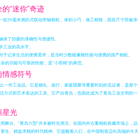
的“迷你”奇迹
是一款35毫米测距式联动旁轴相机，体积小巧，做工精致，因其尺寸而被亲
确保了拍摄的准确性与便捷性。
学工业的高水平。
对于记录生活的便携需求，是当时少数能兼顾性能与便携的国产相机。
杂的功能与可靠的性能，是“小而精”的典范。
与情感符号
不止一件工业品。它是婚礼、旅行、家庭团聚等重要时刻的见证者，是那
生活方式和艺术表达的工具。它产自青岛，也因此成为了青岛工业文明的
恒星光
用舞台。“青岛六型”并未被时光湮没。在国内外古董相机收藏市场上，品
力更生、精益求精的时代精神。它提醒着人们，在中国制造迈向高端的今