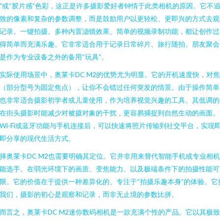
”或“胶片感”色彩，这正是许多摄影爱好者钟情于此类相机的原因。它不
致的像素和复杂的参数调整，而是鼓励用户以更轻松、更即兴的方式去观
记录。一键拍摄、多种内置滤镜效果、简单的视频录制功能，都让创作过
得简单而充满乐趣。它非常适合用于记录日常碎片、旅行随拍、朋友聚会
是作为专业设备之外的备用“玩具”。
实际使用场景中，奥莱卡DC M2的优势尤为明显。它的开机速度快，对
（部分型号为固定焦点），让你不会错过任何突发的情景。由于操作简单
也非常适合摄影初学者或儿童使用，作为培养视觉兴趣的工具。其低调的
在街头摄影时能减少对被摄对象的干扰，更容易捕捉到自然生动的画面。
Wi-Fi或蓝牙功能与手机连接后，可以快速将照片传输到社交平台，实现
即分享的现代生活方式。
择奥莱卡DC M2也需要明确其定位。它并非用来替代智能手机或专业相
能选手。在弱光环境下的画质、变焦能力、以及极端条件下的拍摄性能可
限。它的价值在于提供一种差异化的、专注于“拍摄乐趣本身”的体验。它
我们，摄影的初心是观察和记录，而非无止境的参数比拼。
而言之，奥莱卡DC M2迷你数码相机是一款充满个性的产品。它以其极