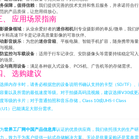
务保障，值得信赖
：我们提供完善的技术支持和售后服务，并承诺符合行
范的产品质保，让您用得放心。
三、 应用场景指南
影摄像领域
：从业余爱好者的
迷你相机
到专业摄影师的单反/微单，我们
D卡和高速TF卡是记录高质量影像的可靠伙伴。
动影音娱乐
：为您的
迷你音箱
、平板电脑、智能手机扩容，随身携带海量
与视频。
防监控与车载设备
：适用于行车记录仪、安防摄像头等需要持续稳定写入
的场景。
业与商用设备
：满足各种嵌入式设备、POS机、广告机等的存储需求。
四、 选购建议
选择内存卡时，请务必根据您的设备说明书确认支持的卡型（SD/TF）、
容量以及所需的最低速度等级。对于拍摄高码流视频，建议选择V30或更
度等级的卡片；对于普通拍照和音乐存储，Class 10或UHS-I Class
（U1）已能满足大部分需求。
为
世界工厂网中国产品信息库
认证的优质供应商，我们依托强大的生产研
力，致力于为客户提供一站式存储解决方案。无论是批量采购还是零单需