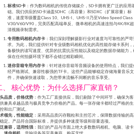
标准SD卡
：作为数码相机的传统存储媒介，SD卡拥有更广泛的应用
础。我们供应的SD卡涵盖SDHC（高容量）和SDXC（扩展容量）标
准，速度等级覆盖Class 10、UHS-I、UHS-II乃至Video Speed Class
V30/V60/V90，完美匹配高端单反、微单相机的高速连拍与4K/8K
清视频录制需求。
专用数码相机内存卡
：我们深刻理解摄影行业对速度与可靠性的严苛
求。为此，我们提供针对专业级数码相机优化的高性能存储卡系列，
备极快的读写速度、优异的抗震抗压性能以及稳定的数据存储能力，
保在任何拍摄环境下都不会错过精彩瞬间。
迷你音箱专用内存卡
：针对迷你音箱等音频设备的使用特点，我们提
经严格测试、兼容性极强的TF卡。这些产品能够稳定存储海量音乐文
件，并确保快速读取，为您带来流畅不间断的音乐享受。
二、 核心优势：为什么选择厂家直销？
头品质，价格优势
：作为工厂直接供应，我们剔除了中间环节，确保为客
供兼具卓越品质与极具竞争力价格的产品。每一张存储卡都经过严格的生
控和出厂测试。
术领先，性能稳定
：采用高品质闪存颗粒和主控芯片，保障数据传输的高
稳定。产品符合国际标准，并提供多种速度等级和容量选项。
泛兼容，适用性强
：我们的产品与市面上绝大多数数码相机、电脑、读卡
、
迷你相机
、音响设备等完美兼容，购买无忧。